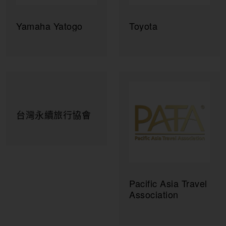
蓬勃貿易
鼎三