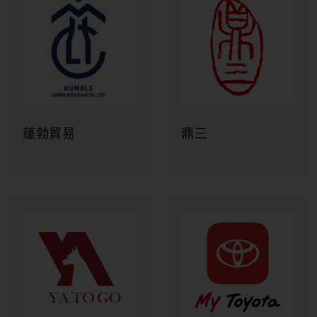
溫海溫泉 萬國屋
初孫
六歌仙
雅山流