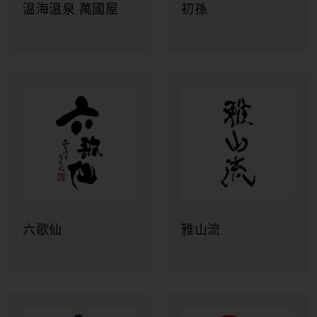
米澤市
湯野浜温泉 龜屋