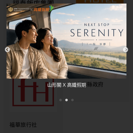
3F
沙瓦那電競場
各樣的遊樂設施豐富有趣，大人小孩一起同
樂。
山形閣 X 高鐵假期
合作夥伴
Partners