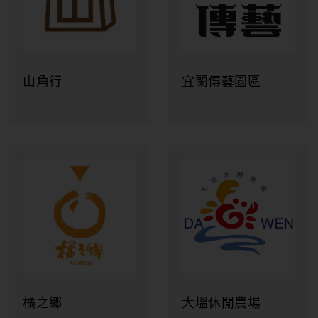
Pacific Asia Travel
Association
STUDIO A
KENDAMA101