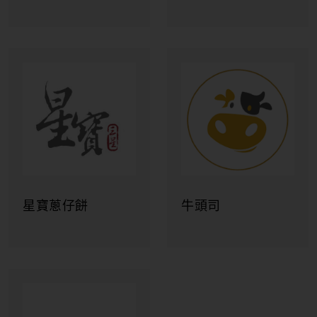
山角行
宜蘭傳藝園區