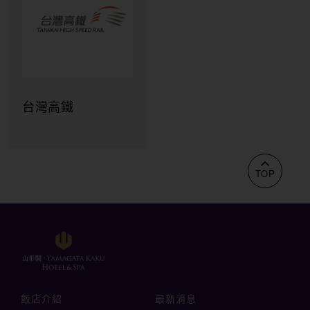
橘之鄉
大塭休閒農場
星寶蔥仔餅
牛頭司