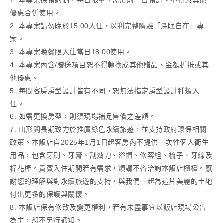
1. 本專案採預約制，每日限量，需於前一日預訂。不得與其他
優惠合併使用。
2. 本專案請勿晚於15:00入住，以利完整體驗「深眠自在」專
案。
3. 本專案晚餐限入住當日18:00使用。
4. 本專案內含/贈送項目恕不得轉換成其他贈品、金額折抵或其
他優惠。
5. 每間客房房型設計皆有不同，恕無法指定房型設計種類入
住。
6. 如需更換房型，則須現場補足售價之差額。
7. 山形閣長期致力於推廣綠色永續旅遊，並支持政府環保相關
政策。本飯店自2025年1月1日起客房內不提供一次性個人衛生
用品，包含牙刷、牙膏、刮鬍刀、浴帽、修容組、梳子、牙線及
棉花棒。貴賓入住期間若有需求，煩請不吝洽詢本飯店櫃檯。感
謝您的理解與對永續旅遊的支持，與我們一起為這片美麗的土地
付出更多的保護與關懷。
8. 本飯店保有修改及變更權利，若有未盡事宜以飯店現場公告
為主，恕不另行通知。