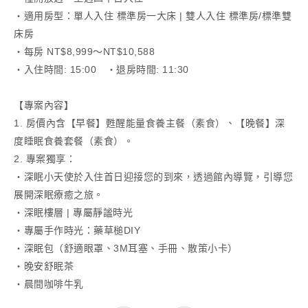
・適用房型：單人入住 標準房一大床 | 雙人入住 標準房/標準雙
床房
・每房 NT$8,999～NT$10,588
・入住時間: 15:00 ・退房時間: 11:30
【專案內容】
1. 房價內含【早餐】甦醒能量食養主餐（素食）、【晚餐】深
度睡眠食養套餐（素食）。
2. 專案獨享：
・深眠小天使於入住首日迎接您的到來，透過館內導覽，引導您
展開深眠療癒之旅。
・深眠樓層 | 專屬靜謐時光
・專屬手作時光：藥草槌DIY
・深眠包（舒適眼罩、3M耳塞、手冊、散策小卡）
・晚安舒眠茶
・晨間咖啡牛乳