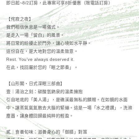
即日起~8/2訂房，此專案可享8折優惠（限電話訂房）
【侘寂之夜】
我們相信休息是一場儀式。
是走入一場「留白」的風景。
將日常的紛擾止於門外，讓心境如水平靜。
這份自在，是大地對您的溫柔致意。
Rest. You've always deserved it.
在此，找回屬於您的「眠之節奏」。
【山形閣・日式深眠三部曲】
壹｜湯治之刻：碳酸氫鈉泉的溫柔擁抱
引自地底的「美人湯」，是礁溪最無私的饋贈。在如鏡的水面
中，讓蒸氣氤氳散去大腦的緊繃。這是一場「水之禮讚」，洗滌
塵囂，讓身體回歸最純粹的輕盈。
貳｜食養旬味：滋養身心的「御膳」對策