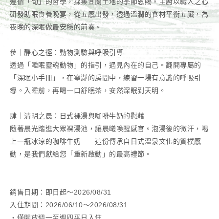
遵循「旬」的哲學，採集宜蘭土地的季節恩賜。主廚以職人之心
研發助眠食養晚宴，從五感出發，透過溫潤的食材平衡五臟，為
夜晚的深眠做最安穩的前奏。
參｜靜心之徑：動物測驗與呼吸引導
透過「睡眠靈魂動物」的指引，遇見內在的自己。翻開專屬的
「深眠小手冊」，在寧瀞的房間中，練習一場有意識的呼吸引
導。入睡前，再喝一口舒眠茶，安然深眠到天明。
肆｜清明之晨：日式裸湯與咖啡牛奶的慰藉
隨著晨光踏進大眾裸湯池，讓晨曦喚醒感官。泡湯後的微汗，喝
上一瓶冰涼的咖啡牛奶——這份傳承自日式溫泉文化的質樸感
動，是我們獻給您「重新啟動」的最高禮節。
銷售日期：即日起～2026/08/31
入住期間：2026/06/10～2026/08/31
・僅開放週一至週四平日入住