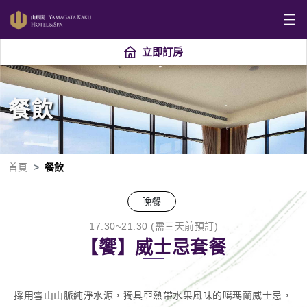
立即訂房
餐飲
首頁
餐飲
晚餐
17:30~21:30 (需三天前預訂)
【饗】威士忌套餐
採用雪山山脈純淨水源，獨具亞熱帶水果風味的噶瑪蘭威士忌，