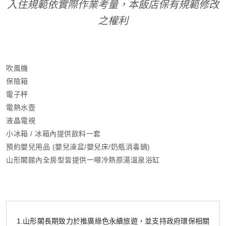
入住規範依實際作業考量，本飯店保有規範修改
之權利
吹風機
保險箱
電子秤
電熱水壺
液晶電視
小冰箱 / 冰箱內提供飲料一套
預約嬰兒用品 (嬰兒澡盆/嬰兒床/奶瓶消毒鍋)
山形閣館內全房型皆提供一噸冷熱原湯溫泉浴缸
1.山形閣長期致力於推廣綠色永續旅遊，並支持政府環保相關