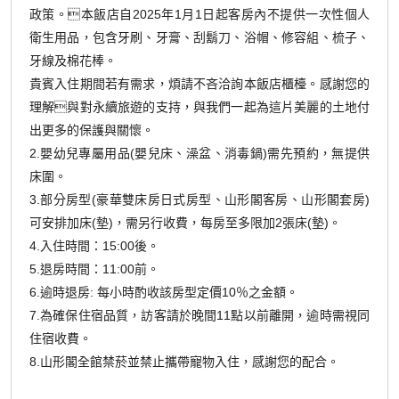
政策。本飯店自2025年1月1日起客房內不提供一次性個人
衛生用品，包含牙刷、牙膏、刮鬍刀、浴帽、修容組、梳子、
牙線及棉花棒。
貴賓入住期間若有需求，煩請不吝洽詢本飯店櫃檯。感謝您的
理解與對永續旅遊的支持，與我們一起為這片美麗的土地付
出更多的保護與關懷。
2.嬰幼兒專屬用品(嬰兒床、澡盆、消毒鍋)需先預約，無提供
床圍。
3.部分房型(豪華雙床房日式房型、山形閣客房、山形閣套房)
可安排加床(墊)，需另行收費，每房至多限加2張床(墊)。
4.入住時間：15:00後。
5.退房時間：11:00前。
6.逾時退房: 每小時酌收該房型定價10％之金額。
7.為確保住宿品質，訪客請於晚間11點以前離開，逾時需視同
住宿收費。
8.山形閣全館禁菸並禁止攜帶寵物入住，感謝您的配合。