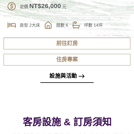
NT$26,000
定價
元
房型
2大床
間數
6
坪數
14坪
前往訂房
住房專案
設施與活動
客房設施 & 訂房須知