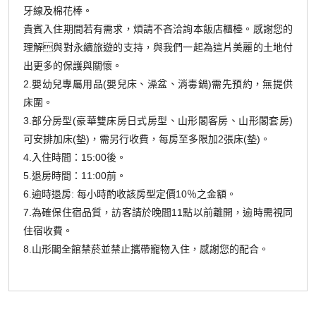
牙線及棉花棒。
貴賓入住期間若有需求，煩請不吝洽詢本飯店櫃檯。感謝您的
理解與對永續旅遊的支持，與我們一起為這片美麗的土地付
出更多的保護與關懷。
2.嬰幼兒專屬用品(嬰兒床、澡盆、消毒鍋)需先預約，無提供
床圍。
3.部分房型(豪華雙床房日式房型、山形閣客房、山形閣套房)
可安排加床(墊)，需另行收費，每房至多限加2張床(墊)。
4.入住時間：15:00後。
5.退房時間：11:00前。
6.逾時退房: 每小時酌收該房型定價10％之金額。
7.為確保住宿品質，訪客請於晚間11點以前離開，逾時需視同
住宿收費。
8.山形閣全館禁菸並禁止攜帶寵物入住，感謝您的配合。