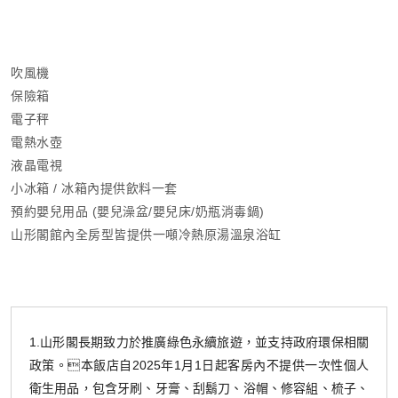
吹風機
保險箱
電子秤
電熱水壺
液晶電視
小冰箱 / 冰箱內提供飲料一套
預約嬰兒用品 (嬰兒澡盆/嬰兒床/奶瓶消毒鍋)
山形閣館內全房型皆提供一噸冷熱原湯溫泉浴缸
1.山形閣長期致力於推廣綠色永續旅遊，並支持政府環保相關
政策。本飯店自2025年1月1日起客房內不提供一次性個人
衛生用品，包含牙刷、牙膏、刮鬍刀、浴帽、修容組、梳子、