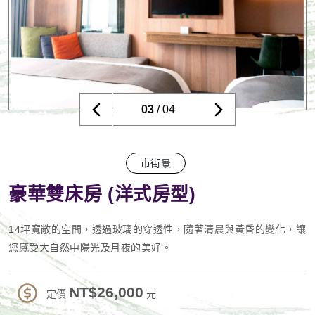
03
/ 04
市街景
豪華雙床房 (洋式房型)
14坪寬敞的空間，透過玻璃的穿透性，隨著清晨與黃昏的變化，讓
您感受大自然中陽光及月夜的美好。
NT$26,000
定價
元