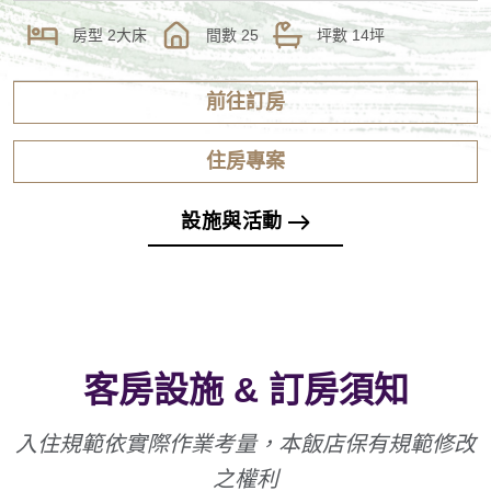
房型
2大床
間數
25
坪數
14坪
前往訂房
住房專案
設施與活動
客房設施 & 訂房須知
入住規範依實際作業考量，本飯店保有規範修改
之權利