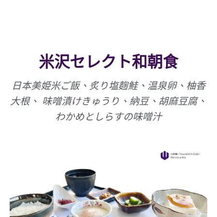
米沢セレクト和朝食
日本美姫米ご飯、炙り塩麴鮭、温泉卵、柚香
大根、 味噌漬けきゅうり、納豆、胡麻豆腐、
わかめとしらすの味噌汁