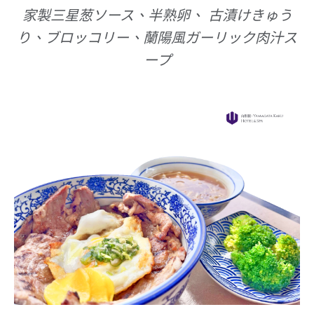
家製三星葱ソース、半熟卵、 古漬けきゅう
り、ブロッコリー、蘭陽風ガーリック肉汁ス
ープ