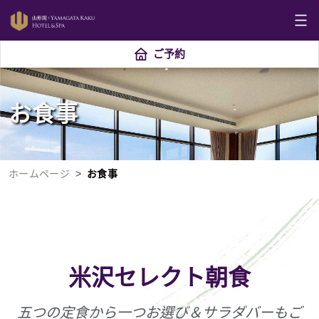
ご予約
お食事
ホームページ
お食事
米沢セレクト朝食
五つの定食から一つお選び＆サラダバーもご