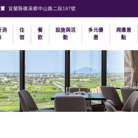
位置
宜蘭縣礁溪郷中山路二段187號
新消
住
餐
設施與活
多元優
周邊景
息
宿
飲
動
惠
點