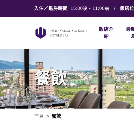
入住／退房時間
15:00後
-
11:00前
/
飯店
飯店介
最
紹
餐飲
首頁
餐飲