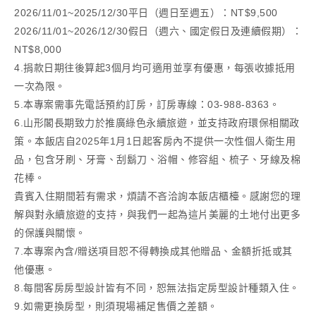
2026/11/01~2025/12/30平日（週日至週五）：NT$9,500
2026/11/01~2026/12/30假日（週六、國定假日及連續假期）：
NT$8,000
4.捐款日期往後算起3個月均可適用並享有優惠，每張收據抵用
一次為限。
5.本專案需事先電話預約訂房，訂房專線：03-988-8363。
6.山形閣長期致力於推廣綠色永續旅遊，並支持政府環保相關政
策。本飯店自2025年1月1日起客房內不提供一次性個人衛生用
品，包含牙刷、牙膏、刮鬍刀、浴帽、修容組、梳子、牙線及棉
花棒。
貴賓入住期間若有需求，煩請不吝洽詢本飯店櫃檯。感謝您的理
解與對永續旅遊的支持，與我們一起為這片美麗的土地付出更多
的保護與關懷。
7.本專案內含/贈送項目恕不得轉換成其他贈品、金額折抵或其
他優惠。
8.每間客房房型設計皆有不同，恕無法指定房型設計種類入住。
9.如需更換房型，則須現場補足售價之差額。