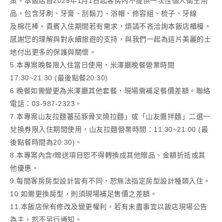
策。本飯店自2025年1月1日起客房內不提供一次性個人衛生用
品，包含牙刷、牙膏、刮鬍刀、浴帽、修容組、梳子、牙線
及棉花棒。貴賓入住期間若有需求，煩請不吝洽詢本飯店櫃檯。
感謝您的理解與對永續旅遊的支持，與我們一起為這片美麗的土
地付出更多的保護與關懷。
5.本專案晚餐限入住當日使用，米澤廳晚餐營業時間
17:30~21:30 (最後點餐20:30)
6.晚餐如需變更為米澤廳其他套餐，現場需補足餐價差額。聯絡
電話：03-987-2323。
7.本專案山友拉麵蕃茄豚骨叉燒拉麵」或「山友醬拌麵」二選一
兌換券限入住期間使用，山友拉麵營業時間：11:30~21:00 (最
後點餐時間為20:30)。
8.本專案內含/贈送項目恕不得轉換成其他贈品、金額折抵或其
他優惠。
9.每間客房房型設計皆有不同，恕無法指定房型設計種類入住。
10.如需更換房型，則須現場補足售價之差額。
11.本飯店保有修改及變更權利，若有未盡事宜以飯店現場公告
為主，恕不另行通知。