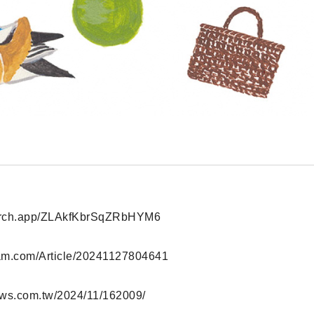
earch.app/ZLAkfKbrSqZRbHYM6
yam.com/Article/20241127804641
news.com.tw/2024/11/162009/