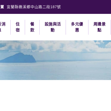
位置
宜蘭縣礁溪郷中山路二段187號
新消
住
餐
設施與活
多元優
周邊景
息
宿
飲
動
惠
點