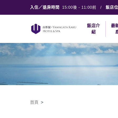
入住／退房時間
15:00後
-
11:00前
/
飯店
飯店介
最
紹
首頁