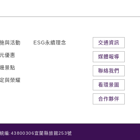
施與活動
ESG永續理念
交通資訊
元優惠
媒體報導
邊景點
聯絡我們
定與榮耀
看環景圖
合作夥伴
統編:43800306
宜蘭縣旅館253號