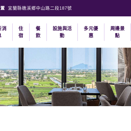
位置
宜蘭縣礁溪郷中山路二段187號
新消
住
餐
設施與活
多元優
周邊景
息
宿
飲
動
惠
點