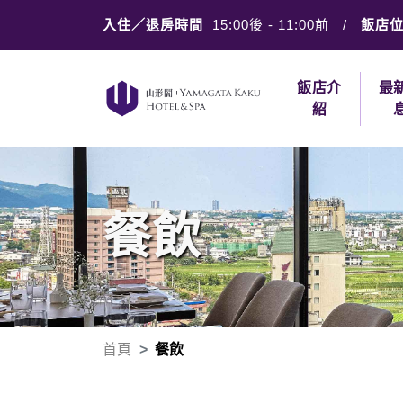
入住／退房時間
15:00後
-
11:00前
/
飯店
飯店介
最
紹
餐飲
首頁
餐飲