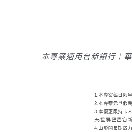
本專案適用台新銀行｜華
1.本專案每日限
2.本專案元旦假
3.本優惠限持卡
天/星展/匯豐/
4.山形閣長期致