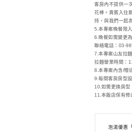
客房內不提供一
花棒。貴賓入住
持，與我們一起
5.本專案晚餐限入住
6.晚餐如需變更為
聯絡電話：03-987
7.本專案山友
拉麵營業時間：11:
8.本專案內含/
9.每間客房房型
10.如需更換房
11.本飯店保有
泡湯優惠