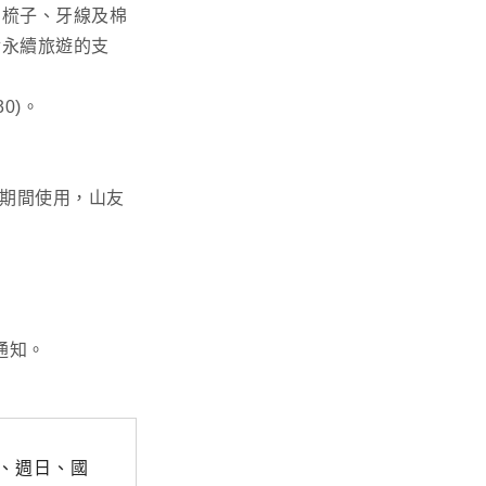
、梳子、牙線及棉
對永續旅遊的支
0)。
住期間使用，山友
通知。
、週日、國