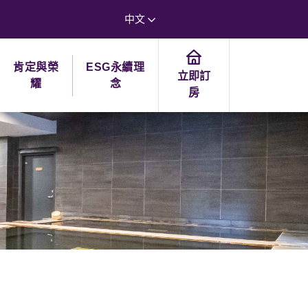
中文
肯定與榮
ESG永續理
立即訂
耀
念
房