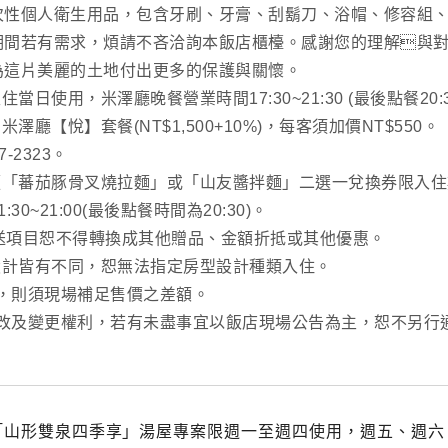
次性個人衛生用品，包含牙刷、牙膏、刮鬍刀、浴帽、修容組
期間若有需求，煩請不吝洽詢本飯店櫃檯。感謝您的理解與
為這片美麗的土地付出更多的保護與關懷。
當日使用，米澤廳晚餐營業時間17:30~21:30 (最後點餐20:3
米澤廳【悅】套餐(NT$1,500+10%)，每客須加價NT$550。
-2323。
拉麵「蕃茄豚骨叉燒拉麵」或「山友醬拌麵」二選一兌換券限入
30~21:00(最後點餐時間為20:30)。
贈送項目恕不得轉換成其他贈品、金額折抵或其他優惠。
設計皆有不同，恕無法指定房型設計種類入住。
型，則須現場補足售價之差額。
修改及變更權利，若有未盡事宜以飯店現場公告為主，恕不另行
「山形雙泉四季享」湯屋專案限週一至週四使用，週五、週六