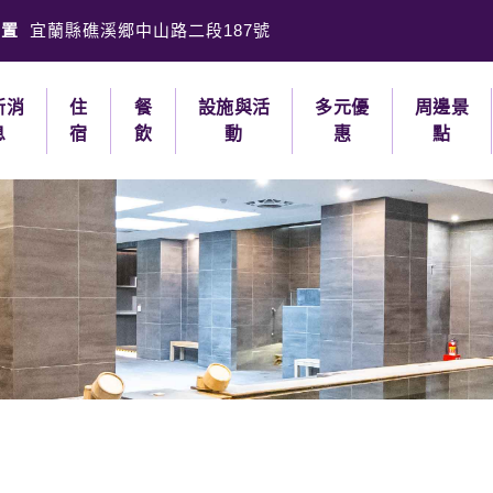
位置
宜蘭縣礁溪郷中山路二段187號
新消
住
餐
設施與活
多元優
周邊景
息
宿
飲
動
惠
點