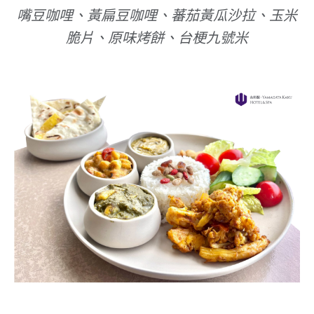
嘴豆咖哩、黃扁豆咖哩、蕃茄黃瓜沙拉、玉米
脆片、原味烤餅、台梗九號米