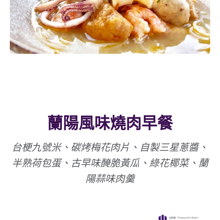
蘭陽風味燒肉早餐
台梗九號米、碳烤梅花肉片、自製三星蔥醬、
半熟荷包蛋、古早味醃脆黃瓜、綠花椰菜、蘭
陽蒜味肉羹