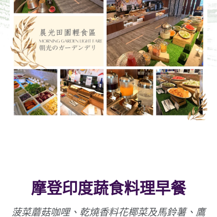
摩登印度蔬食料理早餐
菠菜蘑菇咖哩、乾燒香料花椰菜及馬鈴薯、鷹