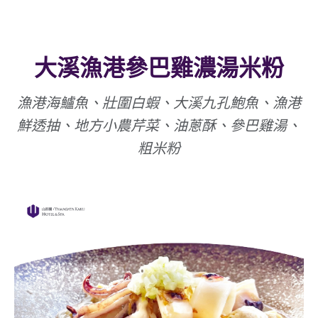
大溪漁港參巴雞濃湯米粉
漁港海鱸魚、壯圍白蝦、大溪九孔鮑魚、漁港
鮮透抽、地方小農芹菜、油蔥酥、參巴雞湯、
粗米粉