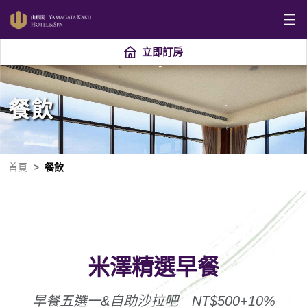
立即訂房
餐飲
首頁
餐飲
米澤精選早餐
早餐五選一&自助沙拉吧 NT$500+10%