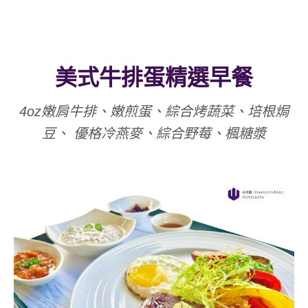
美式牛排蛋精選早餐
4oz嫩肩牛排、嫩煎蛋、綜合烤蔬菜、培根焗
豆、 優格冷燕麥、綜合野莓、楓糖漿