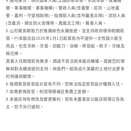
4.適用身份：現任國軍人員(含國防部本部、參謀本部、直屬機
關、軍事機關、軍事機構)、警政人員(含義警、民防、山地義
警、義刑、守望相助隊)、指揮部人員(含所屬憲兵隊)、消防人員
(含義消、婦女防火宣傳隊、鳳凰志工隊)、醫事人員。
5.山形閣長期致力於推廣綠色永續旅遊，並支持政府環保相關政
策。本飯店自2025年1月1日起客房內不提供一次性個人衛生
用品，包含牙刷、牙膏、刮鬍刀、浴帽、修容組、梳子、牙線及
棉花棒。
貴賓入住期間若有需求，煩請不吝洽詢本飯店櫃檯。感謝您的理
解與對永續旅遊的支持，與我們一起為這片美麗的土地付出更多
的保護與關懷。
6.每間客房房型設計皆有不同，恕無法指定房型設計種類入住。
7.如需更換房型，則須現場補足售價之差額。
8.本飯店保有修改及變更權利，若有未盡事宜以飯店現場公告為
主，恕不另行通知。