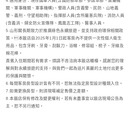
4.適用身份：現任國軍人員(含國防部本部、參謀本部、直屬機
關、軍事機關、軍事機構)、警政人員(含義警、民防、山地義
警、義刑、守望相助隊)、指揮部人員(含所屬憲兵隊)、消防人員
(含義消、婦女防火宣傳隊、鳳凰志工隊)、醫事人員。
5.山形閣長期致力於推廣綠色永續旅遊，並支持政府環保相關政
策。本飯店自2025年1月1日起客房內不提供一次性個人衛生
用品，包含牙刷、牙膏、刮鬍刀、浴帽、修容組、梳子、牙線及
棉花棒。
貴賓入住期間若有需求，煩請不吝洽詢本飯店櫃檯。感謝您的理
解與對永續旅遊的支持，與我們一起為這片美麗的土地付出更多
的保護與關懷。
6.每間客房房型設計皆有不同，恕無法指定房型設計種類入住。
7.如需更換房型，則須現場補足售價之差額。
8.本飯店保有修改及變更權利，若有未盡事宜以飯店現場公告為
主，恕不另行通知。