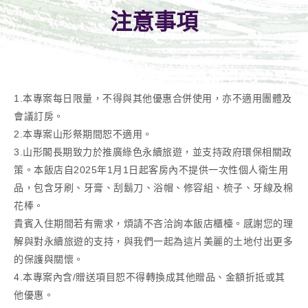
注意事項
1.本專案每日限量，不得與其他優惠合併使用，亦不適用團體及
會議訂房。
2.本專案山形祭期間恕不適用。
3.山形閣長期致力於推廣綠色永續旅遊，並支持政府環保相關政
策。本飯店自2025年1月1日起客房內不提供一次性個人衛生用
品，包含牙刷、牙膏、刮鬍刀、浴帽、修容組、梳子、牙線及棉
花棒。
貴賓入住期間若有需求，煩請不吝洽詢本飯店櫃檯。感謝您的理
解與對永續旅遊的支持，與我們一起為這片美麗的土地付出更多
的保護與關懷。
4.本專案內含/贈送項目恕不得轉換成其他贈品、金額折抵或其
他優惠。