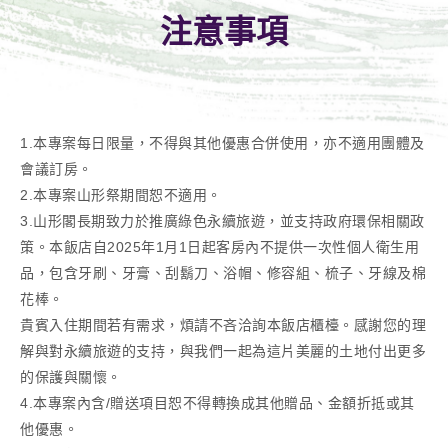
注意事項
1.本專案每日限量，不得與其他優惠合併使用，亦不適用團體及
會議訂房。
2.本專案山形祭期間恕不適用。
3.山形閣長期致力於推廣綠色永續旅遊，並支持政府環保相關政
策。本飯店自2025年1月1日起客房內不提供一次性個人衛生用
品，包含牙刷、牙膏、刮鬍刀、浴帽、修容組、梳子、牙線及棉
花棒。
貴賓入住期間若有需求，煩請不吝洽詢本飯店櫃檯。感謝您的理
解與對永續旅遊的支持，與我們一起為這片美麗的土地付出更多
的保護與關懷。
4.本專案內含/贈送項目恕不得轉換成其他贈品、金額折抵或其
他優惠。