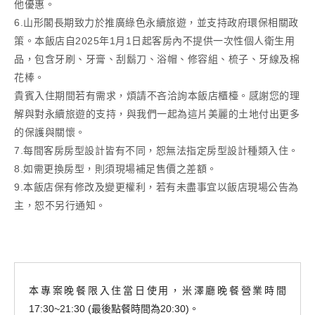
他優惠。
6.山形閣長期致力於推廣綠色永續旅遊，並支持政府環保相關政
策。本飯店自2025年1月1日起客房內不提供一次性個人衛生用
品，包含牙刷、牙膏、刮鬍刀、浴帽、修容組、梳子、牙線及棉
花棒。
貴賓入住期間若有需求，煩請不吝洽詢本飯店櫃檯。感謝您的理
解與對永續旅遊的支持，與我們一起為這片美麗的土地付出更多
的保護與關懷。
7.每間客房房型設計皆有不同，恕無法指定房型設計種類入住。
8.如需更換房型，則須現場補足售價之差額。
9.本飯店保有修改及變更權利，若有未盡事宜以飯店現場公告為
主，恕不另行通知。
本專案晚餐限入住當日使用，米澤廳晚餐營業時間
17:30~21:30 (最後點餐時間為20:30)。