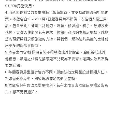
$1,000元整使用。
4.山形閣長期致力於推廣綠色永續旅遊，並支持政府環保相關政
策。本飯店自2025年1月1日起客房內不提供一次性個人衛生用
品，包含牙刷、牙膏、刮鬍刀、浴帽、修容組、梳子、牙線及棉
花棒。貴賓入住期間若有需求，煩請不吝洽詢本飯店櫃檯。感謝
您的理解與對永續旅遊的支持，與我們一起為這片美麗的土地付
出更多的保護與關懷。
5.本專案內含/贈送項目恕不得轉換成其他贈品、金額折抵或其
他優惠，贈送之住宿兌換憑證不兌現亦不找零，逾期失效且不得
要求延期。
6.每間客房房型設計皆有不同，恕無法指定房型設計種類入住。
7.如需更換房型，則須現場補足售價之差額。
8.本飯店保有修改及變更權利，若有未盡事宜以飯店現場公告為
主，恕不另行通知。