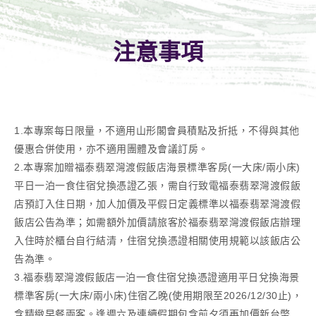
注意事項
1.本專案每日限量，不適用山形閣會員積點及折抵，不得與其他
優惠合併使用，亦不適用團體及會議訂房。
2.本專案加贈福泰翡翠灣渡假飯店海景標準客房(一大床/兩小床)
平日一泊一食住宿兌換憑證乙張，需自行致電福泰翡翠灣渡假飯
店預訂入住日期，加人加價及平假日定義標準以福泰翡翠灣渡假
飯店公告為準；如需額外加價請旅客於福泰翡翠灣渡假飯店辦理
入住時於櫃台自行結清，住宿兌換憑證相關使用規範以該飯店公
告為準。
3.福泰翡翠灣渡假飯店一泊一食住宿兌換憑證適用平日兌換海景
標準客房(一大床/兩小床)住宿乙晚(使用期限至2026/12/30止)，
含精緻早餐兩客。逢週六及連續假期包含前夕須再加價新台幣