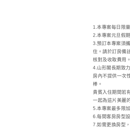
1.本專案每日限
2.本專案元旦假
3.預訂本專案須
住。請於訂房備
核對及收取費用
4.山形閣長期致
房內不提供一次
棒。
貴賓入住期間若
一起為這片美麗
5.本專案最多限
6.每間客房房型
7.如需更換房型