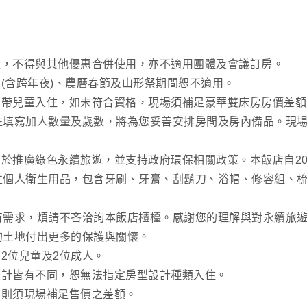
量，不得與其他優惠合併使用，亦不適用團體及會議訂房。
期(含跨年夜)、農曆春節及山形祭期間恕不適用。
攜帶兒童入住，如未符合資格，現場須補足豪華雙床房房價差額NT
註填寫加人數量及歲數，將為您妥善安排房間及房內備品。現
。
力於推廣綠色永續旅遊，並支持政府環保相關政策。本飯店自20
性個人衛生用品，包含牙刷、牙膏、刮鬍刀、浴帽、修容組、
有需求，煩請不吝洽詢本飯店櫃檯。感謝您的理解與對永續旅
的土地付出更多的保護與關懷。
加2位兒童及2位成人。
設計皆有不同，恕無法指定房型設計種類入住。
，則須現場補足售價之差額。