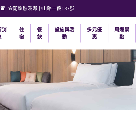
位置
宜蘭縣礁溪郷中山路二段187號
新消
住
餐
設施與活
多元優
周邊景
息
宿
飲
動
惠
點