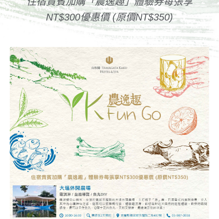
住宿貴賓加購「農逸趣」體驗券每張享
NT$300優惠價 (原價NT$350)