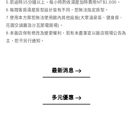
5.若逾時15分鐘以上，每小時酌收湯屋加時費用NT$1,000。
6.每間客房湯屋房型設計皆有不同，恕無法指定房型。
7.使用本方案恕無法使用館內其他設施(大眾溫泉區、健身房、
花園交誼廳及沙瓦那電競場)。
8.本飯店保有修改及變更權利，若有未盡事宜以飯店現場公告為
主，恕不另行通知。
最新消息
多元優惠