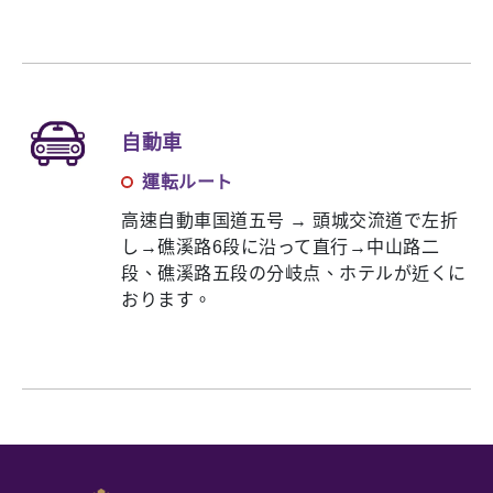
自動車
運転ルート
高速自動車国道五号 → 頭城交流道で左折
し→礁溪路6段に沿って直行→中山路二
段、礁溪路五段の分岐点、ホテルが近くに
おります。