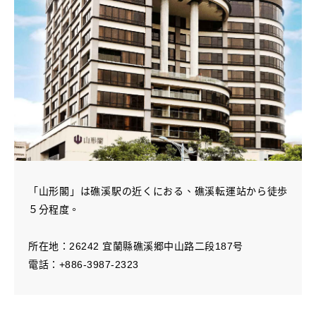
「山形閣」は礁溪駅の近くにおる、礁溪転運站から徒歩
５分程度。
所在地：26242 宜蘭縣礁溪郷中山路二段187号
電話：+886-3987-2323