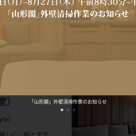
ように見えます。旅
しい土地に根を下ろ
探求心が刺激される
室）
使い捨て製品の提供は致しかねます
yle)
ス越しに、朝と夕方