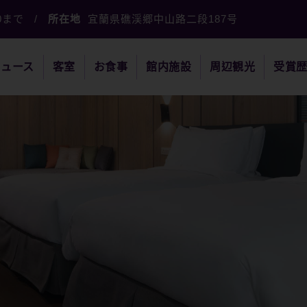
00まで
/
所在地
宜蘭県礁渓郷中山路二段187号
ニュース
客室
お食事
館内施設
周辺観光
受賞