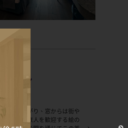
ーツイン
Room
い空間が広がり、窓からは街や
り、まるで旅人を歓迎する絵の