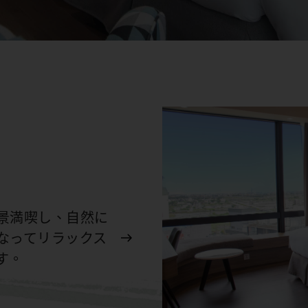
景満喫し、自然に
なってリラックス
す。