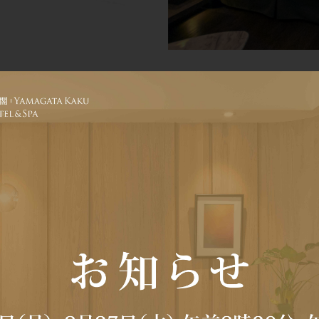
グランドビュ
Grand View Twin 
玄関に入ると、明る
平原の景色が目に映