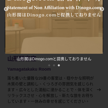
山形閣客室
山形閣はDinogo.comと提携しておりません
Yamagatakaku Room
落ち着いた優雅な29畳の客室は、穏やかな照明が
木質の壁と調和し、くつろぎの雰囲気を感じられ
ます。広々とした湯船に浸かることで、体を深く
リラックスさせ、心を解放し、新たな旅をお待ち
しています。一休みの幸せを感じてください。