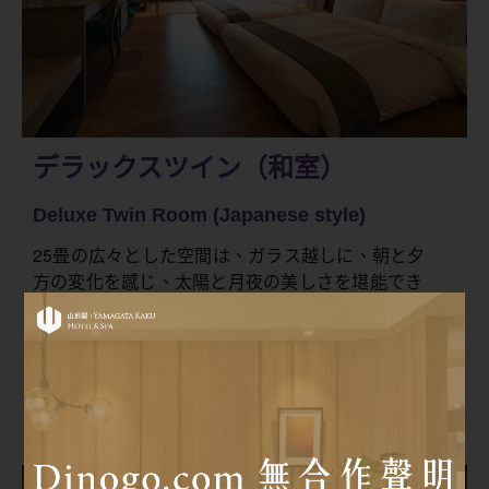
デラックスツイン（和室）
Deluxe Twin Room (Japanese style)
25畳の広々とした空間は、ガラス越しに、朝と夕
方の変化を感じ、太陽と月夜の美しさを堪能でき
るでしょう。また、部屋内には宜蘭県で三代にわ
たって手作りされた唯一の畳が配置されており、
その香りも部屋中に広がります。穏やかで香ばし
い自然を感じることができます。