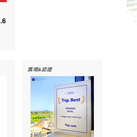
.6
獎項&認證