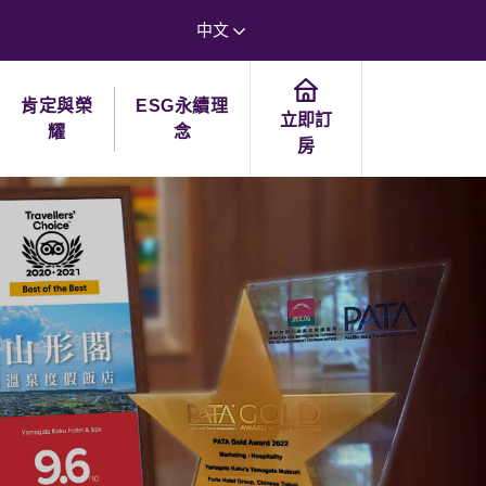
中文
肯定與榮
ESG永續理
立即訂
耀
念
房