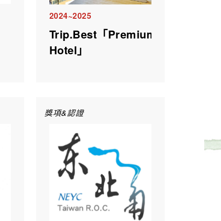
2024~2025
Trip.Best「Premium
Hotel」
獎項&認證