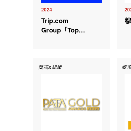
2024
20
Trip.com
Group「Top
Engaged Hotel」
獎項&認證
獎項