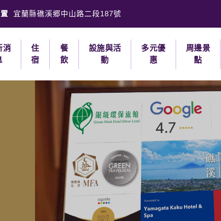
位置
宜蘭縣礁溪郷中山路二段187號
新消
住
餐
設施與活
多元優
周邊景
息
宿
飲
動
惠
點