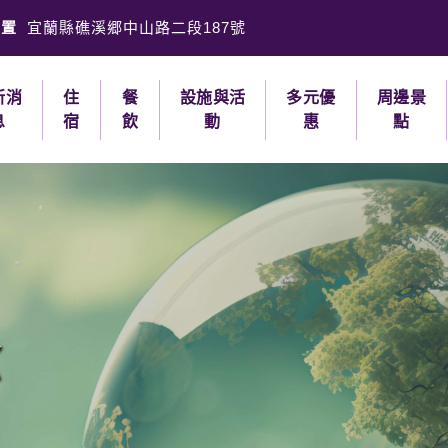
位置
宜蘭縣礁溪郷中山路二段187號
新消
住
餐
設施與活
多元優
周邊景
息
宿
飲
動
惠
點
念