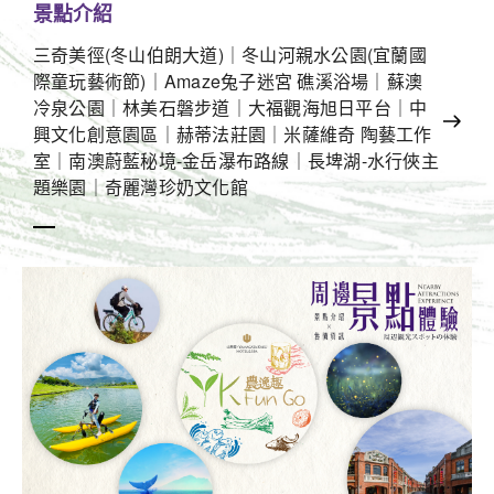
景點介紹
三奇美徑(冬山伯朗大道)｜冬山河親水公園(宜蘭國
際童玩藝術節)｜Amaze兔子迷宮 礁溪浴場｜蘇澳
冷泉公園｜林美石磐步道｜大福觀海旭日平台｜中
興文化創意園區｜赫蒂法莊園｜米薩維奇 陶藝工作
室｜南澳蔚藍秘境-金岳瀑布路線｜長埤湖-水行俠主
題樂園｜奇麗灣珍奶文化館