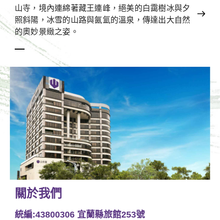
山寺，境內連綿著藏王連峰，絕美的白靄樹冰與夕
照斜陽，冰雪的山路與氤氳的溫泉，傳達出大自然
的奧妙景緻之姿。
關於我們
統編:43800306 宜蘭縣旅館253號