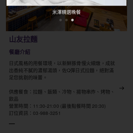
米澤精選晚餐
山友拉麵
餐廳介紹
日式風格的用餐環境，以新鮮豚骨慢火細燉，成就
出香純不膩的濃郁湯頭，佐Q彈日式拉麵，絕對滿
足您挑剔的味蕾。
供應餐食：拉麵、飯類、冷物、揚物串炸、烤物、
飲品
營業時間：11:30-21:00 (最後點餐時間 20:30)
訂位資訊：03-988-3251