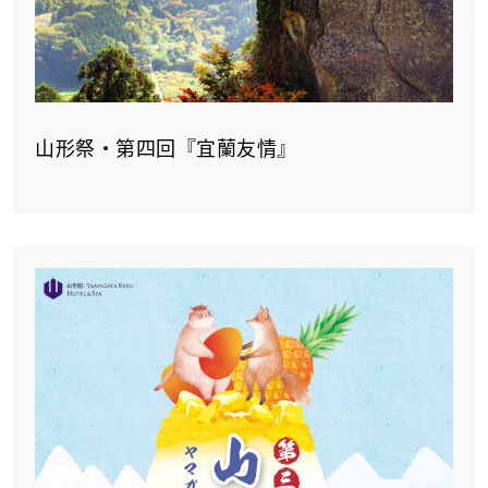
山形祭‧第四回『宜蘭友情』