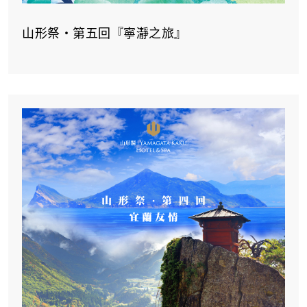
山形祭‧第五回『寧瀞之旅』