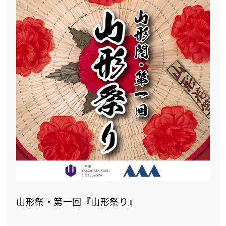
山形祭‧第一回『山形祭り』