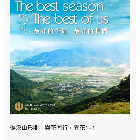
礁溪山形閣「與花同行，宜花1+1」