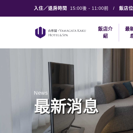
入住／退房時間
15:00後
-
11:00前
/
飯店
飯店介
最
紹
News
最新消息