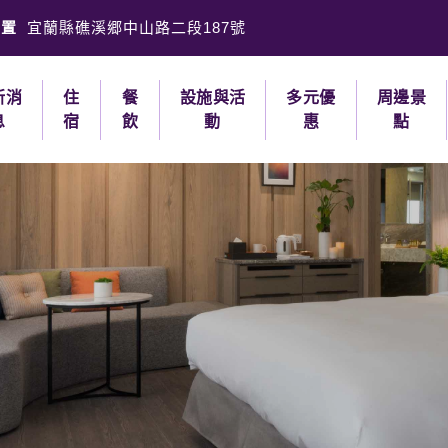
位置
宜蘭縣礁溪郷中山路二段187號
新消
住
餐
設施與活
多元優
周邊景
息
宿
飲
動
惠
點