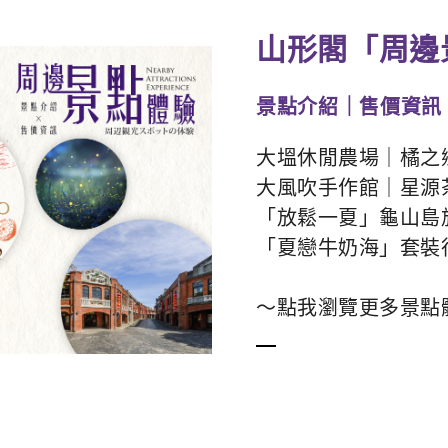
山形閣「周邊
景點介紹｜售價資訊
大塭休閒農場｜橘之
大風吹手作館｜星源
「放鬆一夏」龜山島
「夏戀牛奶海」套裝
～點我瀏覽更多景點