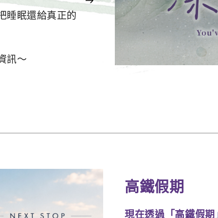
把睡眠還給真正的
資訊～
高鐵假期
現在透過「高鐵假期