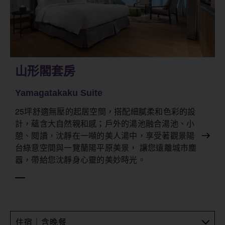
山形閣套房
Yamagatakaku Suite
25坪舒適無壓的起居空間，搭配細膩柔和色彩的設
計，蘊含大自然親和感；戶外的湯池融合湯池、小
憩、閱讀，沈靜在一噸的美人湯中，享受著觀景陽
台綠意空間與一覽蘭陽平原美景， 讓您遠離城市塵
囂，帶給您沈靜身心靈的美妙時光。
住宿｜含晚餐