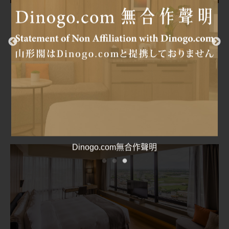
豪華雙床房 (日式房型)
Deluxe Twin Room (Japanese style)
14坪寬敞的空間，透過玻璃的穿透性，隨著清晨與
黃昏的變化，讓您感受大自然中陽光及月夜的美
好；除此之外，房內規畫了宜蘭縣傳承三代唯一保
持手作的榻榻米，藺草的香味讓房間內充滿了自然
芬香。
山形閣外牆清洗工程公告