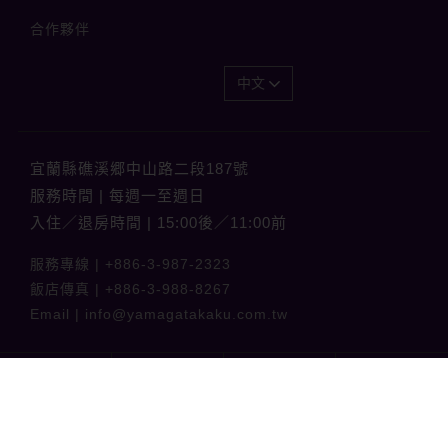
合作夥伴
中文
宜蘭縣礁溪郷中山路二段187號
服務時間 | 每週一至週日
入住／退房時間 | 15:00後／11:00前
服務專線 |
+886-3-987-2323
飯店傳真 |
+886-3-988-8267
Email |
info@yamagatakaku.com.tw
山形閣 Yamagata Kaku Hotel & Spa 版權所有