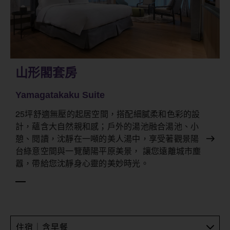
山形閣套房
Yamagatakaku Suite
25坪舒適無壓的起居空間，搭配細膩柔和色彩的設
計，蘊含大自然親和感；戶外的湯池融合湯池、小
憩、閱讀，沈靜在一噸的美人湯中，享受著觀景陽
台綠意空間與一覽蘭陽平原美景， 讓您遠離城市塵
囂，帶給您沈靜身心靈的美妙時光。
住宿｜含早餐